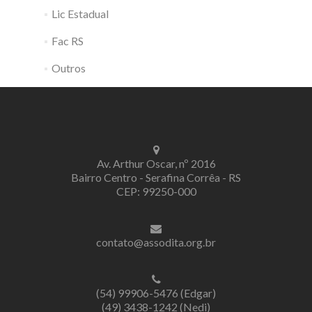
Lic Estadual
Fac RS
Outros
Av. Arthur Oscar, nº 2016
Bairro Centro - Serafina Corrêa - RS
CEP: 99250-000
contato@assodita.org.br
(54) 99906-5476 (Edgar)
(49) 3438-1242 (Nedi)