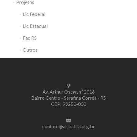
Projetos
Lic Federal
Lic Estadual
Fac RS
Outros
Av. Arthur Oscar, nº 2016
Bairro Centro - Serafina Corrêa - RS
CEP: 99250-000
contato@assodita.org.br