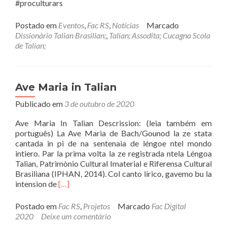
#proculturars
Postado em
Eventos
,
Fac RS
,
Notícias
Marcado
Dissionàrio Talian Brasilian;
,
Talian; Assodita; Cucagna Scola
de Talian;
Ave Maria in Talian
Publicado em
3 de outubro de 2020
Ave Maria In Talian Descrission: (leia também em
português) La Ave Maria de Bach/Gounod la ze stata
cantada in pi de na sentenaia de léngoe ntel mondo
intiero. Par la prima volta la ze registrada ntela Léngoa
Talian, Patrimònio Cultural Imaterial e Riferensa Cultural
Brasiliana (IPHAN, 2014). Col canto lírico, gavemo bu la
Read
intension de
[…]
more
about
Postado em
Fac RS
,
Projetos
Marcado
Fac Digital
Ave
2020
Deixe um comentário
Maria