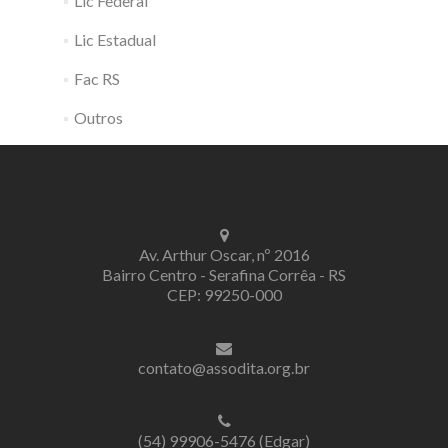
Lic Federal
Lic Estadual
Fac RS
Outros
Av. Arthur Oscar, nº 2016
Bairro Centro - Serafina Corrêa - RS
CEP: 99250-000
contato@assodita.org.br
(54) 99906-5476 (Edgar)