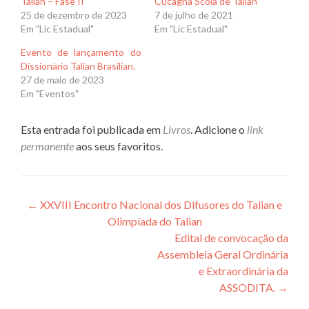
Talian – Fase II
Cucagna Scola de Talian
25 de dezembro de 2023
7 de julho de 2021
Em "Lic Estadual"
Em "Lic Estadual"
Evento de lançamento do
Dissionàrio Talian Brasilian.
27 de maio de 2023
Em "Eventos"
Esta entrada foi publicada em
Livros
. Adicione o
link
permanente
aos seus favoritos.
Navegação
←
XXVIII Encontro Nacional dos Difusores do Talian e
Olimpíada do Talian
de
Edital de convocação da
Post
Assembleia Geral Ordinária
e Extraordinária da
ASSODITA.
→