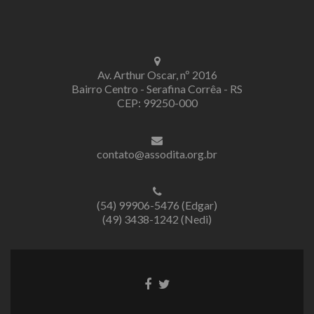
Av. Arthur Oscar, nº 2016
Bairro Centro - Serafina Corrêa - RS
CEP: 99250-000
contato@assodita.org.br
(54) 99906-5476 (Edgar)
(49) 3438-1242 (Nedi)
Link
Link
do
do
Facebook
Twitter