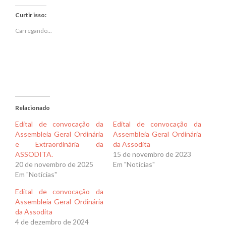
Twitter(abre
Facebook(abre
em
em
Curtir isso:
nova
nova
janela)
janela)
Carregando...
Relacionado
Edital de convocação da
Edital de convocação da
Assembleia Geral Ordinária
Assembleia Geral Ordinária
e Extraordinária da
da Assodita
ASSODITA.
15 de novembro de 2023
20 de novembro de 2025
Em "Notícias"
Em "Notícias"
Edital de convocação da
Assembleia Geral Ordinária
da Assodita
4 de dezembro de 2024