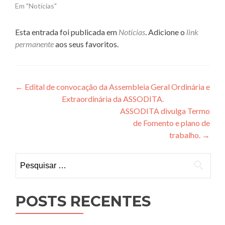
Em "Notícias"
Esta entrada foi publicada em
Notícias
. Adicione o
link
permanente
aos seus favoritos.
Navegação
←
Edital de convocação da Assembleia Geral Ordinária e
Extraordinária da ASSODITA.
de
ASSODITA divulga Termo
Post
de Fomento e plano de
trabalho.
→
Pesquisar
por:
POSTS RECENTES