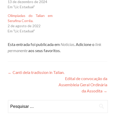
13 de dezembro de 2024
Em "Lic Estadual"
Olimpíadas do Talian em
Serafina Corrêa.
2 de agosto de 2022
Em "Lic Estadual"
Esta entrada foi publicada em
Notícias
. Adicione o
link
permanente
aos seus favoritos.
Navegação
←
Canti dela tradission in Talian.
Edital de convocação da
de
Assembleia Geral Ordinária
Post
da Assodita
→
Pesquisar
por: