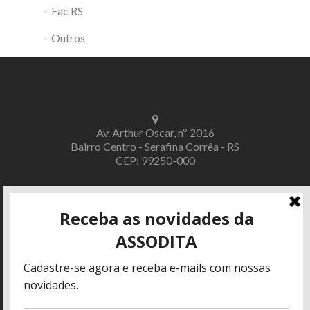
Fac RS
Outros
Av. Arthur Oscar, nº 2016
Bairro Centro - Serafina Corrêa - RS
CEP: 99250-000
contato@assodita.org.br
(54) 99906-5476 (Edgar)
(49) 3438-1242 (Nedi)