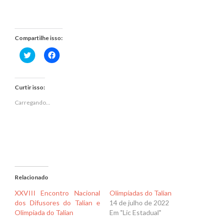
Compartilhe isso:
Clique
Clique
para
para
compartilhar
compartilhar
no
no
Twitter(abre
Facebook(abre
em
em
Curtir isso:
nova
nova
janela)
janela)
Carregando...
Relacionado
XXVIII Encontro Nacional
Olimpíadas do Talian
dos Difusores do Talian e
14 de julho de 2022
Olimpíada do Talian
Em "Lic Estadual"