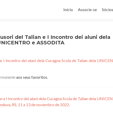
Pular
para
Início
Associe-se
Sócio
o
conteúdo
sori del Talian e I Incontro dei aluni dela
a UNICENTRO e ASSODITA
n e I Incontro dei aluni dela Cucagna Scola de Talian dela UNIC
ermanente
aos seus favoritos.
an e I Incontro dei aluni dela Cucagna Scola de Talian dela UNIC
uva, RS, 11 a 13 de novembro de 2022.