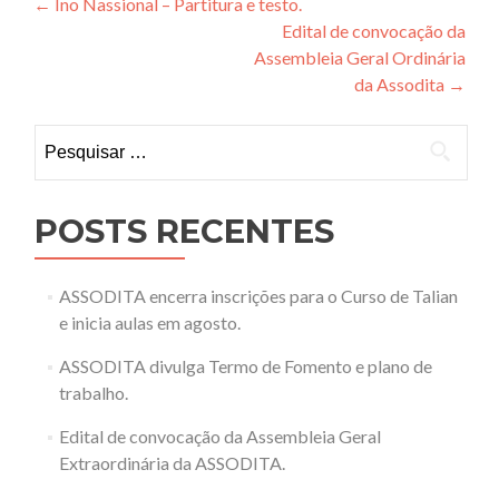
Navegação
←
Ino Nassional – Partitura e testo.
Edital de convocação da
de
Assembleia Geral Ordinária
Post
da Assodita
→
Pesquisar
por:
POSTS RECENTES
ASSODITA encerra inscrições para o Curso de Talian
e inicia aulas em agosto.
ASSODITA divulga Termo de Fomento e plano de
trabalho.
Edital de convocação da Assembleia Geral
Extraordinária da ASSODITA.