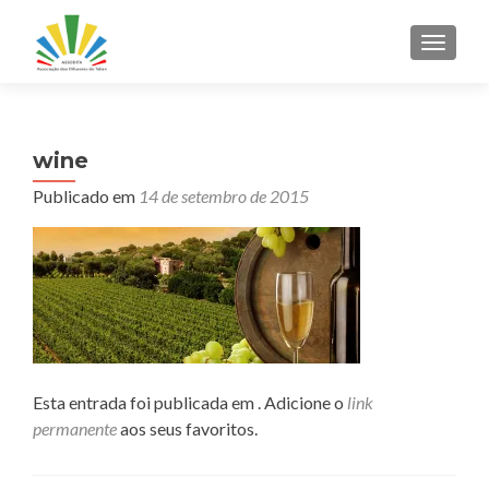
ALTER
wine
Publicado em
14 de setembro de 2015
Esta entrada foi publicada em . Adicione o
link
permanente
aos seus favoritos.