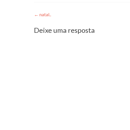
Navegação
←
natal..
de
Deixe uma resposta
Post