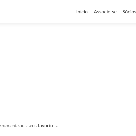
Pular
para
Início
Associe-se
Sócio
o
conteúdo
ermanente
aos seus favoritos.