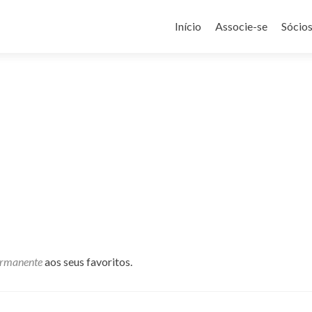
Pular
para
Início
Associe-se
Sócio
o
conteúdo
ermanente
aos seus favoritos.