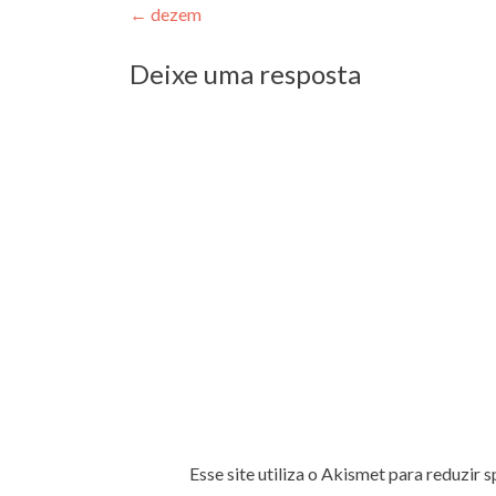
Navegação
←
dezem
de
Deixe uma resposta
Post
Esse site utiliza o Akismet para reduzir 