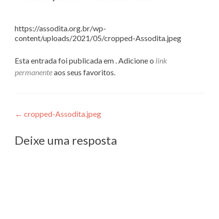
https://assodita.org.br/wp-
content/uploads/2021/05/cropped-Assodita.jpeg
Esta entrada foi publicada em . Adicione o
link
permanente
aos seus favoritos.
Navegação
←
cropped-Assodita.jpeg
de
Deixe uma resposta
Post