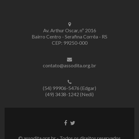
Av. Arthur Oscar, nº 2016
Bairro Centro - Serafina Corrêa - RS
CEP: 99250-000
contato@assodita.org.br
(54) 99906-5476 (Edgar)
(49) 3438-1242 (Nedi)
Link
Link
do
do
Facebook
Twitter
© assodita.org.br - Todos os direitos reservados