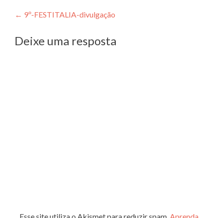
Navegação
←
9º-FESTITALIA-divulgação
de
Deixe uma resposta
Post
Esse site utiliza o Akismet para reduzir spam.
Aprenda