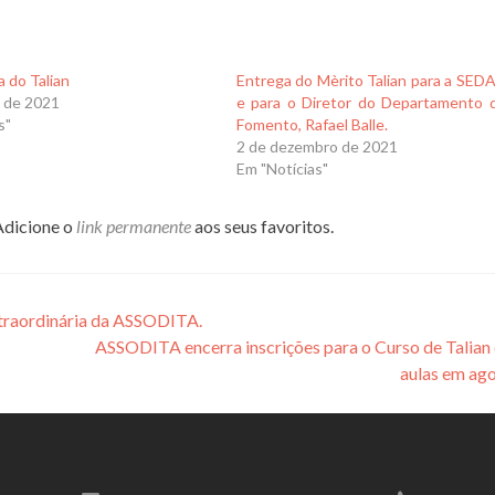
 do Talian
Entrega do Mèrito Talian para a SED
o de 2021
e para o Diretor do Departamento 
s"
Fomento, Rafael Balle.
2 de dezembro de 2021
Em "Notícias"
 Adicione o
link permanente
aos seus favoritos.
traordinária da ASSODITA.
ASSODITA encerra inscrições para o Curso de Talian e
aulas em ag