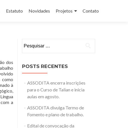
s
Estatuto
Novidades
Projetos
Contato
Pesquisar
por:
ção dos
POSTS RECENTES
rabalho
volvido
em como
ASSODITA encerra inscrições
inado à
para o Curso de Talian e inicia
gógico,
 Língua
aulas em agosto.
, com a
ASSODITA divulga Termo de
Fomento e plano de trabalho.
Edital de convocação da