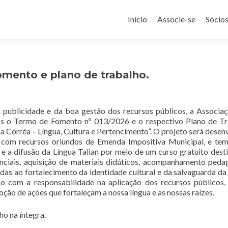
Pular
para
Início
Associe-se
Sócio
o
conteúdo
mento e plano de trabalho.
a publicidade e da boa gestão dos recursos públicos, a Associa
os o Termo de Fomento nº 013/2026 e o respectivo Plano de T
na Corrêa – Língua, Cultura e Pertencimento”. O projeto será desen
 com recursos oriundos de Emenda Impositiva Municipal, e t
 e a difusão da Língua Talian por meio de um curso gratuito dest
ciais, aquisição de materiais didáticos, acompanhamento peda
adas ao fortalecimento da identidade cultural e da salvaguarda da
 com a responsabilidade na aplicação dos recursos públicos
ção de ações que fortaleçam a nossa língua e as nossas raízes.
o na íntegra.