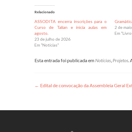
Relacionado
ASSODITA encerra inscrições para o
Gramàtica
Curso de Talian e inicia aulas em
2 de mai
agosto.
Em "Livro
23 de julho de 2026
Em "Notícias"
Esta entrada foi publicada em
Notícias
,
Projetos
.
Navegação
←
Edital de convocação da Assembleia Geral Ex
de
Post