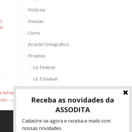
Notícias
Poesias
AC
de
Livros
Acordo Ortográfico
Projetos
Lic Federal
Lic Estadual
Fac RS
 inicia
osto.
→
Outros