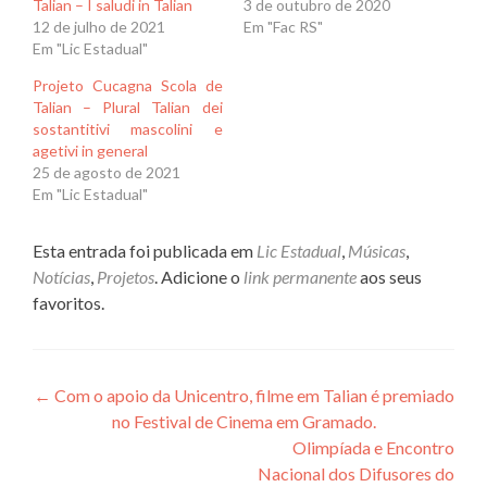
Talian – I saludi in Talian
3 de outubro de 2020
12 de julho de 2021
Em "Fac RS"
Em "Lic Estadual"
Projeto Cucagna Scola de
Talian – Plural Talian dei
sostantitivi mascolini e
agetivi in general
25 de agosto de 2021
Em "Lic Estadual"
Esta entrada foi publicada em
Lic Estadual
,
Músicas
,
Notícias
,
Projetos
. Adicione o
link permanente
aos seus
favoritos.
Navegação
←
Com o apoio da Unicentro, filme em Talian é premiado
no Festival de Cinema em Gramado.
de
Olimpíada e Encontro
Post
Nacional dos Difusores do