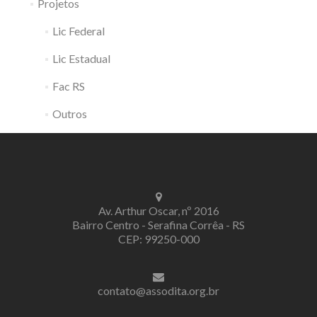
Projetos
Lic Federal
Lic Estadual
Fac RS
Outros
Av. Arthur Oscar, nº 2016
Bairro Centro - Serafina Corrêa - RS
CEP: 99250-000
contato@assodita.org.br