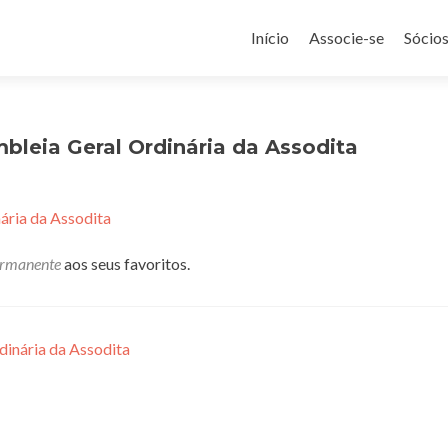
Pular
para
Início
Associe-se
Sócio
o
conteúdo
bleia Geral Ordinária da Assodita
ária da Assodita
ermanente
aos seus favoritos.
dinária da Assodita