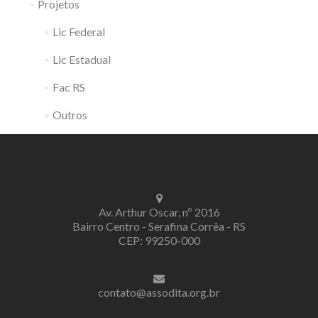
Projetos
Lic Federal
Lic Estadual
Fac RS
Outros
Av. Arthur Oscar, nº 2016
Bairro Centro - Serafina Corrêa - RS
CEP: 99250-000
contato@assodita.org.br