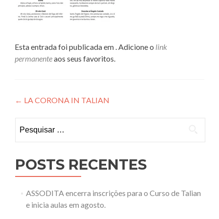
Esta entrada foi publicada em . Adicione o
link
permanente
aos seus favoritos.
Navegação
←
LA CORONA IN TALIAN
de
Pesquisar
Post
por:
POSTS RECENTES
ASSODITA encerra inscrições para o Curso de Talian
e inicia aulas em agosto.