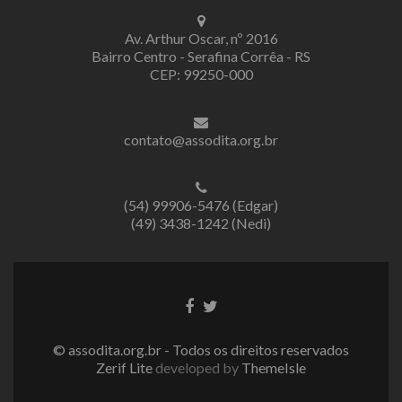
Av. Arthur Oscar, nº 2016
Bairro Centro - Serafina Corrêa - RS
CEP: 99250-000
contato@assodita.org.br
(54) 99906-5476 (Edgar)
(49) 3438-1242 (Nedi)
Link
Link
do
do
Facebook
Twitter
© assodita.org.br - Todos os direitos reservados
Zerif Lite
developed by
ThemeIsle