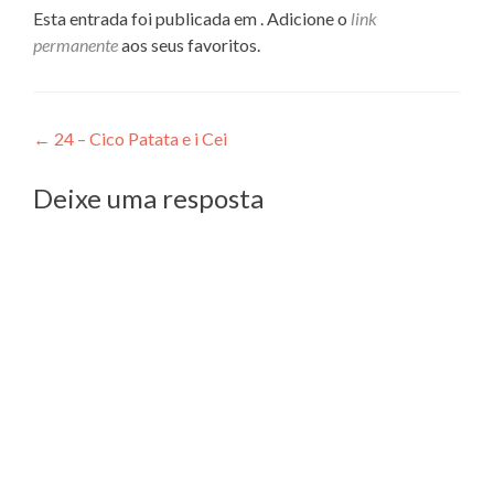
Esta entrada foi publicada em . Adicione o
link
permanente
aos seus favoritos.
Navegação
←
24 – Cico Patata e i Cei
de
Deixe uma resposta
Post