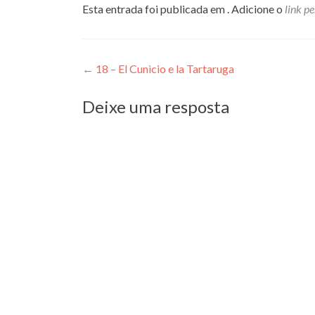
Esta entrada foi publicada em . Adicione o
link p
Navegação
←
18 – El Cunìcio e la Tartaruga
de
Deixe uma resposta
Post