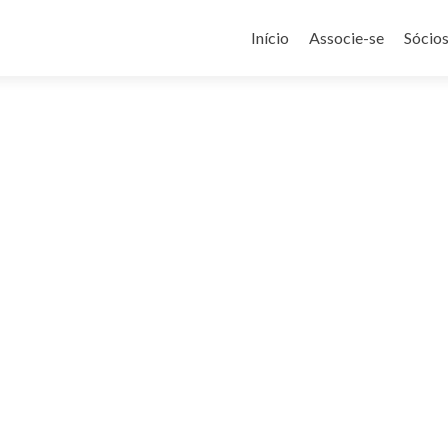
Pular
para
Início
Associe-se
Sócio
o
conteúdo