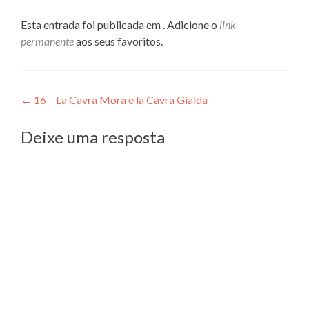
Esta entrada foi publicada em . Adicione o
link
permanente
aos seus favoritos.
Navegação
←
16 – La Cavra Mora e la Cavra Gialda
de
Deixe uma resposta
Post