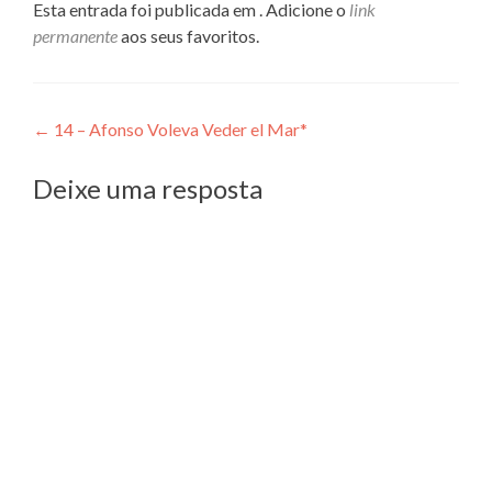
Esta entrada foi publicada em . Adicione o
link
permanente
aos seus favoritos.
Navegação
←
14 – Afonso Voleva Veder el Mar*
de
Deixe uma resposta
Post