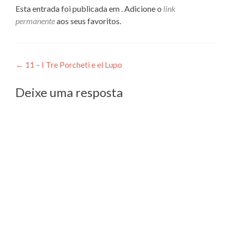
Esta entrada foi publicada em . Adicione o
link
permanente
aos seus favoritos.
Navegação
←
11 – I Tre Porcheti e el Lupo
de
Deixe uma resposta
Post