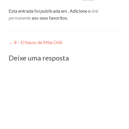
Esta entrada foi publicada em . Adicione o
link
permanente
aos seus favoritos.
Navegação
←
8 – El Sasso de Mila Chili
de
Deixe uma resposta
Post