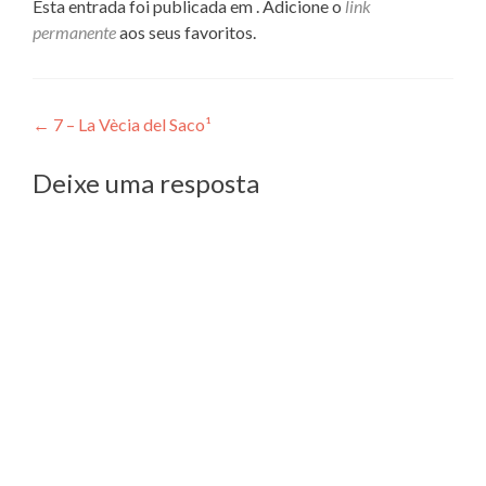
Esta entrada foi publicada em . Adicione o
link
permanente
aos seus favoritos.
Navegação
←
7 – La Vècia del Saco¹
de
Deixe uma resposta
Post