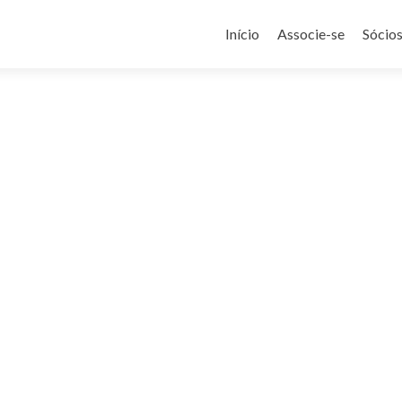
Pular
para
Início
Associe-se
Sócio
o
conteúdo