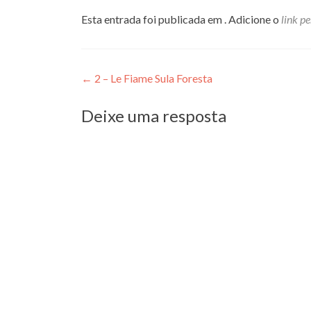
Esta entrada foi publicada em . Adicione o
link p
Navegação
←
2 – Le Fiame Sula Foresta
de
Deixe uma resposta
Post