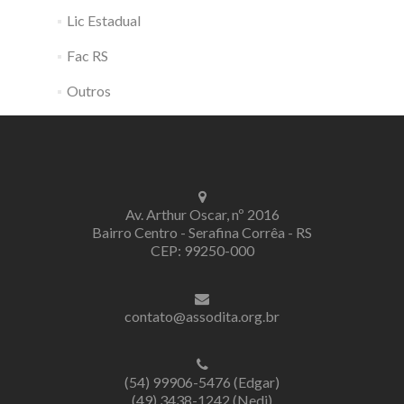
Lic Estadual
Fac RS
Outros
Av. Arthur Oscar, nº 2016
Bairro Centro - Serafina Corrêa - RS
CEP: 99250-000
contato@assodita.org.br
(54) 99906-5476 (Edgar)
(49) 3438-1242 (Nedi)