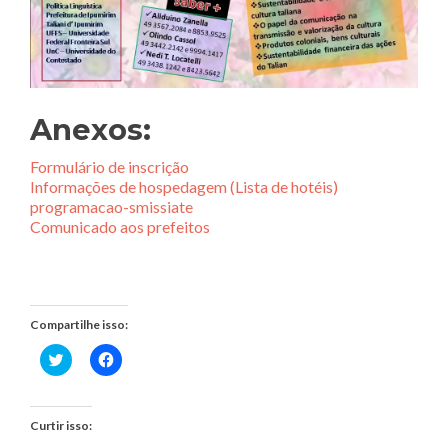
Anexos:
Formulário de inscrição
Informações de hospedagem (Lista de hotéis)
programacao-smissiate
Comunicado aos prefeitos
Compartilhe isso:
Clique
Clique
para
para
compartilhar
compartilhar
no
no
Twitter(abre
Facebook(abre
em
em
Curtir isso:
nova
nova