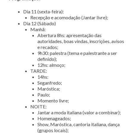
Dia 11 (sexta-feira):
Recepção e acomodação (Jantar livre);
Dia 12 (Sábado)
Manhã:
Abertura 8hs: apresentação das
autoridades, boas vindas, inscrições, avisos
e recados;
9h30: palestra (tema e palestrante a ser
definido);
12hs: almoço;
TARDE:
14hs:
Seganfredo;
Maróstica;
Paulo;
Momento livre;
NOITE:
Jantar a moda italiana (valor a combinar);
Homenageados;
Show, Maróstica, cantoria italiana, dança
(grupos locais);