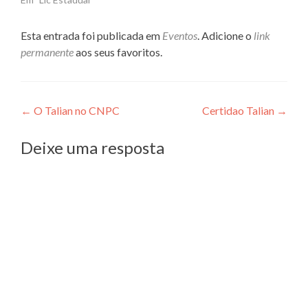
Esta entrada foi publicada em
Eventos
. Adicione o
link
permanente
aos seus favoritos.
Navegação
←
O Talian no CNPC
Certidao Talian
→
de
Deixe uma resposta
Post