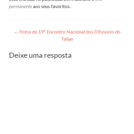
permanente
aos seus favoritos.
Navegação
←
Fotos do 19º Encontro Nacional dos Difusores do
Talian
de
Post
Deixe uma resposta