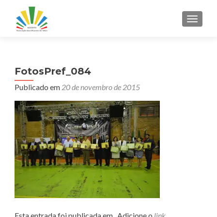
ALTER
FotosPref_084
Publicado em
20 de novembro de 2015
Esta entrada foi publicada em . Adicione o
link