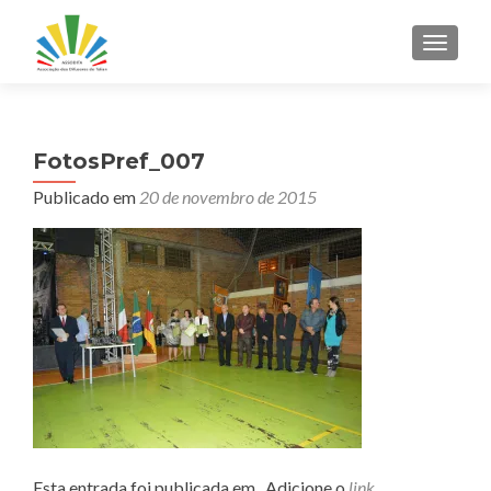
ALTER
FotosPref_007
Publicado em
20 de novembro de 2015
Esta entrada foi publicada em . Adicione o
link