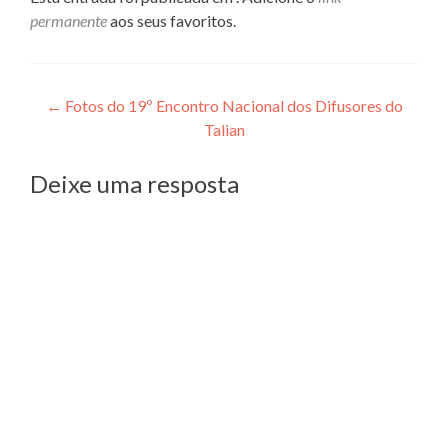
permanente
aos seus favoritos.
Navegação
←
Fotos do 19º Encontro Nacional dos Difusores do
Talian
de
Post
Deixe uma resposta