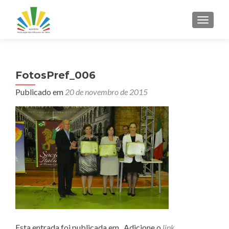
ALTER
FotosPref_006
Publicado em
20 de novembro de 2015
Esta entrada foi publicada em . Adicione o
link