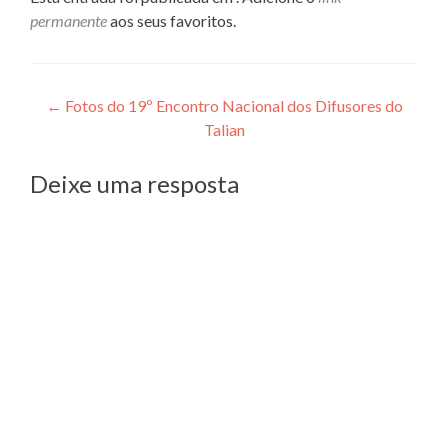
permanente
aos seus favoritos.
Navegação
←
Fotos do 19º Encontro Nacional dos Difusores do
Talian
de
Post
Deixe uma resposta