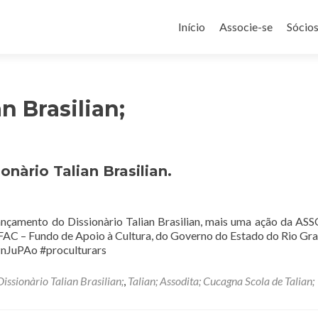
Pular
para
Início
Associe-se
Sócio
o
conteúdo
n Brasilian;
nàrio Talian Brasilian.
lançamento do Dissionàrio Talian Brasilian, mais uma ação da A
C – Fundo de Apoio à Cultura, do Governo do Estado do Rio Gr
nJuPAo #proculturars
Dissionàrio Talian Brasilian;
,
Talian; Assodita; Cucagna Scola de Talian;