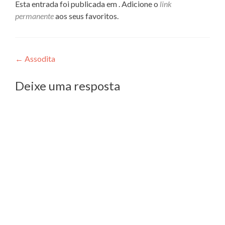
Esta entrada foi publicada em . Adicione o
link
permanente
aos seus favoritos.
Navegação
←
Assodita
de
Deixe uma resposta
Post