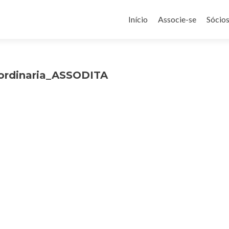
Pular
para
Início
Associe-se
Sócio
o
conteúdo
aordinaria_ASSODITA