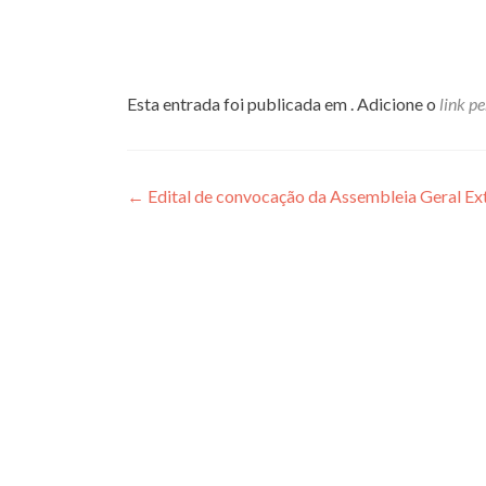
Esta entrada foi publicada em . Adicione o
link p
Navegação
←
Edital de convocação da Assembleia Geral Ex
de
Post