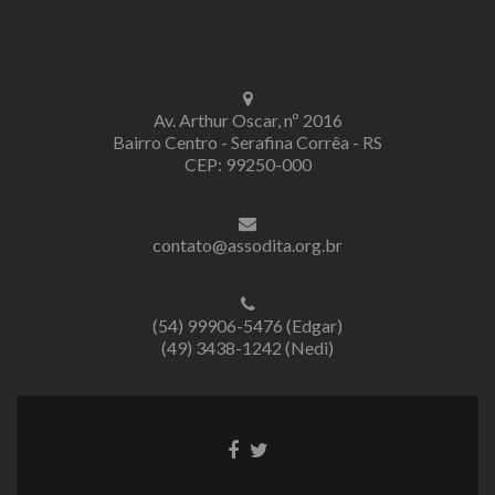
Av. Arthur Oscar, nº 2016
Bairro Centro - Serafina Corrêa - RS
CEP: 99250-000
contato@assodita.org.br
(54) 99906-5476 (Edgar)
(49) 3438-1242 (Nedi)
Link
Link
do
do
Facebook
Twitter