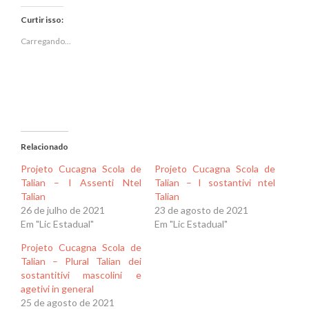
Twitter(abre
Facebook(abre
em
em
Curtir isso:
nova
nova
janela)
janela)
Carregando...
Relacionado
Projeto Cucagna Scola de
Projeto Cucagna Scola de
Talian – I Assenti Ntel
Talian – I sostantivi ntel
Talian
Talian
26 de julho de 2021
23 de agosto de 2021
Em "Lic Estadual"
Em "Lic Estadual"
Projeto Cucagna Scola de
Talian – Plural Talian dei
sostantitivi mascolini e
agetivi in general
25 de agosto de 2021