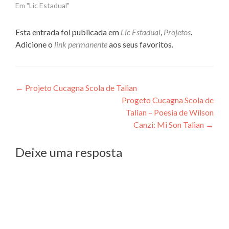
Em "Lic Estadual"
Esta entrada foi publicada em
Lic Estadual
,
Projetos
.
Adicione o
link permanente
aos seus favoritos.
Navegação
←
Projeto Cucagna Scola de Talian
Progeto Cucagna Scola de
de
Talian – Poesia de Wílson
Post
Canzi: Mi Son Talian
→
Deixe uma resposta