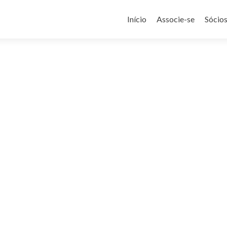
Pular
para
Início
Associe-se
Sócio
o
conteúdo