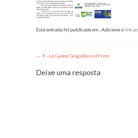
Esta entrada foi publicada em . Adicione o
link p
Navegação
←
9 – La Galina Grigialda e el Prete
de
Deixe uma resposta
Post