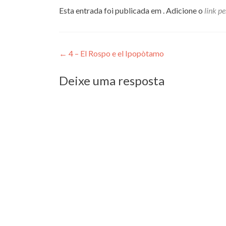
Esta entrada foi publicada em . Adicione o
link p
Navegação
←
4 – El Rospo e el Ipopòtamo
de
Deixe uma resposta
Post