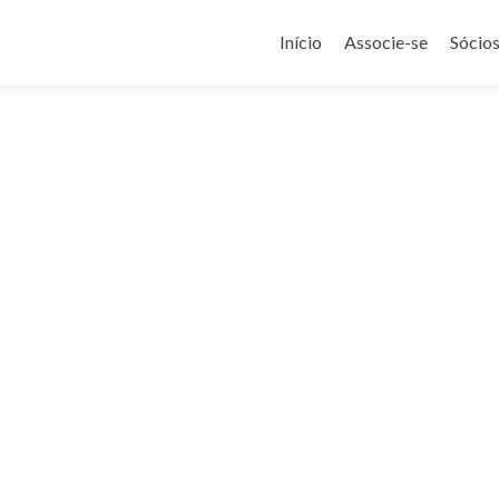
Pular
para
Início
Associe-se
Sócio
o
conteúdo