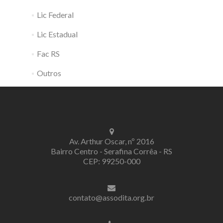
Lic Federal
Lic Estadual
Fac RS
Outros
Av. Arthur Oscar, nº 2016
Bairro Centro - Serafina Corrêa - RS
CEP: 99250-000
contato@assodita.org.br