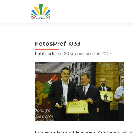
FotosPref_033
Publicado em
20 de novembro de 2015
Esta entrada foi publicada em . Adicione o
link p