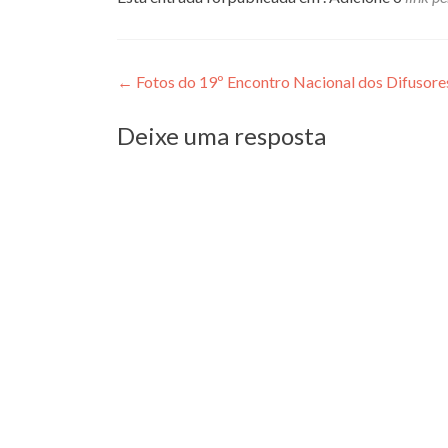
Navegação
←
Fotos do 19º Encontro Nacional dos Difusores
de
Deixe uma resposta
Post