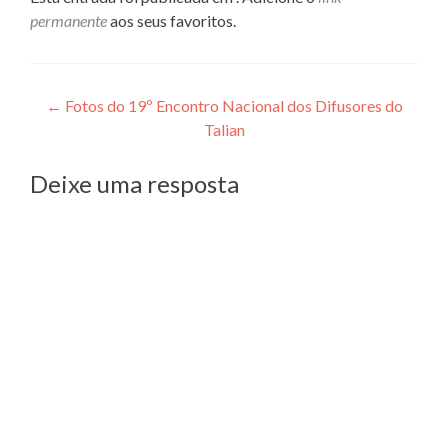
permanente
aos seus favoritos.
Navegação
←
Fotos do 19º Encontro Nacional dos Difusores do
Talian
de
Post
Deixe uma resposta