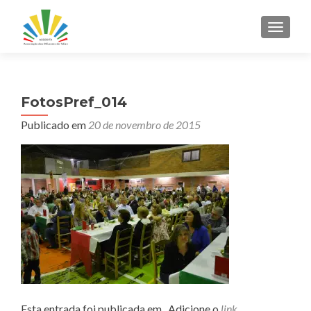
ALTER
FotosPref_014
Publicado em
20 de novembro de 2015
Esta entrada foi publicada em . Adicione o
link