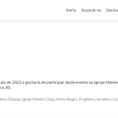
Pular
para
Início
Associe-se
Sócio
o
conteúdo
aio de 2022 e gostaria de participar deste evento na Igreja Menin
re, RS.
tura Taliana
,
Igreja Menino Deus
,
Porto Alegre
,
Preghiere
,
Serafina Cor