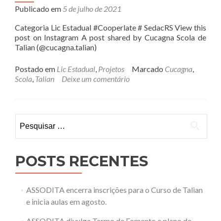
Publicado em
5 de julho de 2021
Categoria Lic Estadual #Cooperlate # SedacRS View this
post on Instagram A post shared by Cucagna Scola de
Talian (@cucagna.talian)
Postado em
Lic Estadual
,
Projetos
Marcado
Cucagna
,
Scola
,
Talian
Deixe um comentário
Pesquisar
por:
POSTS RECENTES
ASSODITA encerra inscrições para o Curso de Talian
e inicia aulas em agosto.
ASSODITA divulga Termo de Fomento e plano de