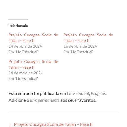
Relacionado
Projeto Cucagna Scola de
Projeto Cucagna Scola de
Talian – Fase II
Talian – Fase II
14 de abril de 2024
16 de abril de 2024
Em "Lic Estadual"
Em "Lic Estadual"
Projeto Cucagna Scola de
Talian – Fase II
14 de maio de 2024
Em "Lic Estadual"
Esta entrada foi publicada em
Lic Estadual
,
Projetos
.
Adicione o
link permanente
aos seus favoritos.
Navegação
←
Projeto Cucagna Scola de Talian – Fase II