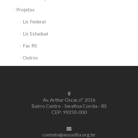
Projetos
Lic Federal
Lic Estadual
Fac RS
Outros
Av. Arthur Oscar, nº 2016
Bairro Centro - Serafina Corrêa - RS
CEP: 99250-000
contato@assodita.org.br