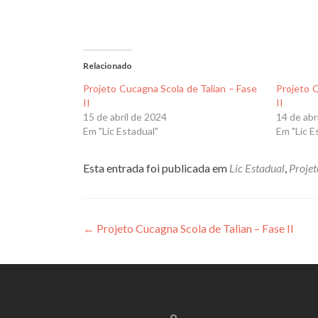
Relacionado
Projeto Cucagna Scola de Talian – Fase
Projeto C
II
II
15 de abril de 2024
14 de abr
Em "Lic Estadual"
Em "Lic E
Esta entrada foi publicada em
Lic Estadual
,
Projet
Navegação
←
Projeto Cucagna Scola de Talian – Fase II
de
Post