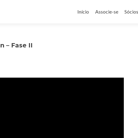
Pular
para
Início
Associe-se
Sócio
o
conteúdo
 – Fase II