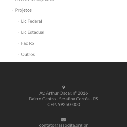
Projetos
Lic Federal
Lic Estadual
Fac RS
Outros
Av. Arthur Oscar, nº 2016
Bairro Centro - Serafina Corrêa - RS
CEP: 99250-000
contato@assodita.org.br