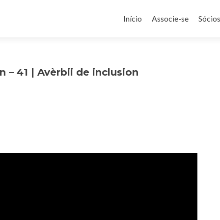
Pular
para
Início
Associe-se
Sócio
o
conteúdo
 – 41 | Avèrbii de inclusion