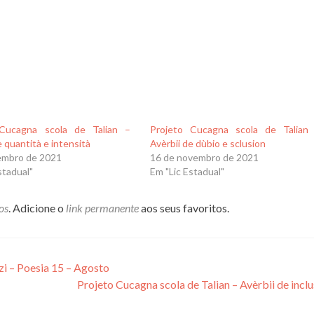
 Cucagna scola de Talian –
Projeto Cucagna scola de Talian
e quantità e intensità
Avèrbii de dùbio e sclusion
embro de 2021
16 de novembro de 2021
stadual"
Em "Lic Estadual"
os
. Adicione o
link permanente
aos seus favoritos.
zi – Poesia 15 – Agosto
Projeto Cucagna scola de Talian – Avèrbii de incl