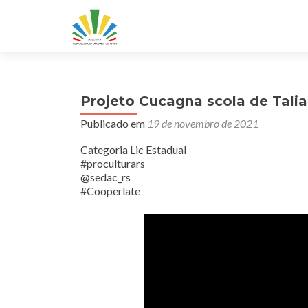
Projeto Cucagna scola de Talian
Publicado em
19 de novembro de 2021
Categoria Lic Estadual
#proculturars
@sedac_rs
#Cooperlate