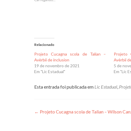
Relacionado
Projeto Cucagna scola de Talian –
Projeto
Avèrbii de inclusion
Avèrbii d
19 de novembro de 2021
5 de nov
Em "Lic Estadual"
Em "Lic E
Esta entrada foi publicada em
Lic Estadual
,
Projet
Navegação
←
Projeto Cucagna scola de Talian – Wílson Can
de