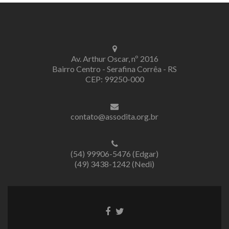
Av. Arthur Oscar, nº 2016
Bairro Centro - Serafina Corrêa - RS
CEP: 99250-000
contato@assodita.org.br
(54) 99906-5476 (Edgar)
(49) 3438-1242 (Nedi)
Link
Link
do
do