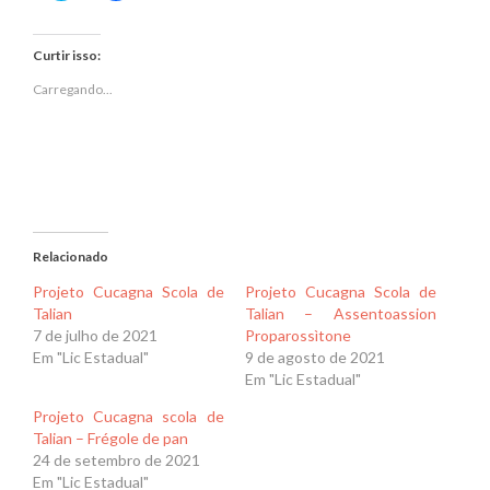
compartilhar
compartilhar
no
no
Twitter(abre
Facebook(abre
em
em
Curtir isso:
nova
nova
janela)
janela)
Carregando...
Relacionado
Projeto Cucagna Scola de
Projeto Cucagna Scola de
Talian
Talian – Assentoassion
7 de julho de 2021
Proparossìtone
Em "Lic Estadual"
9 de agosto de 2021
Em "Lic Estadual"
Projeto Cucagna scola de
Talian – Frégole de pan
24 de setembro de 2021
Em "Lic Estadual"