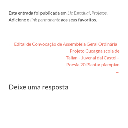
Esta entrada foi publicada em
Lic Estadual
,
Projetos
.
Adicione o
link permanente
aos seus favoritos.
Navegação
←
Edital de Convocação de Assembleia Geral Ordinária
Projeto Cucagna scola de
de
Talian – Juvenal dal Castel –
Post
Poesia 20 Piantar piampian
→
Deixe uma resposta