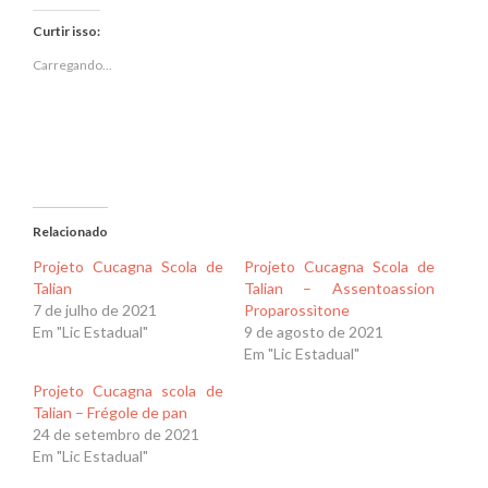
Twitter(abre
Facebook(abre
em
em
Curtir isso:
nova
nova
janela)
janela)
Carregando...
Relacionado
Projeto Cucagna Scola de
Projeto Cucagna Scola de
Talian
Talian – Assentoassion
7 de julho de 2021
Proparossìtone
Em "Lic Estadual"
9 de agosto de 2021
Em "Lic Estadual"
Projeto Cucagna scola de
Talian – Frégole de pan
24 de setembro de 2021
Em "Lic Estadual"