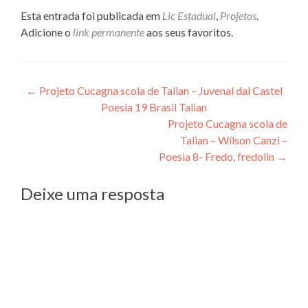
Esta entrada foi publicada em
Lic Estadual
,
Projetos
.
Adicione o
link permanente
aos seus favoritos.
Navegação
←
Projeto Cucagna scola de Talian – Juvenal dal Castel
Poesia 19 Brasil Talian
de
Projeto Cucagna scola de
Post
Talian – Wílson Canzi –
Poesia 8- Fredo, fredolin
→
Deixe uma resposta