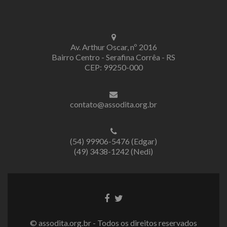
Av. Arthur Oscar, nº 2016
Bairro Centro - Serafina Corrêa - RS
CEP: 99250-000
contato@assodita.org.br
(54) 99906-5476 (Edgar)
(49) 3438-1242 (Nedi)
Link
Link
do
do
Facebook
Twitter
© assodita.org.br - Todos os direitos reservados