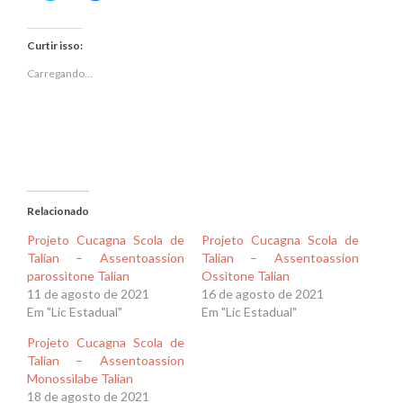
compartilhar
compartilhar
no
no
Twitter(abre
Facebook(abre
em
em
Curtir isso:
nova
nova
janela)
janela)
Carregando...
Relacionado
Projeto Cucagna Scola de
Projeto Cucagna Scola de
Talian – Assentoassion
Talian – Assentoassion
parossìtone Talian
Ossìtone Talian
11 de agosto de 2021
16 de agosto de 2021
Em "Lic Estadual"
Em "Lic Estadual"
Projeto Cucagna Scola de
Talian – Assentoassion
Monossìlabe Talian
18 de agosto de 2021