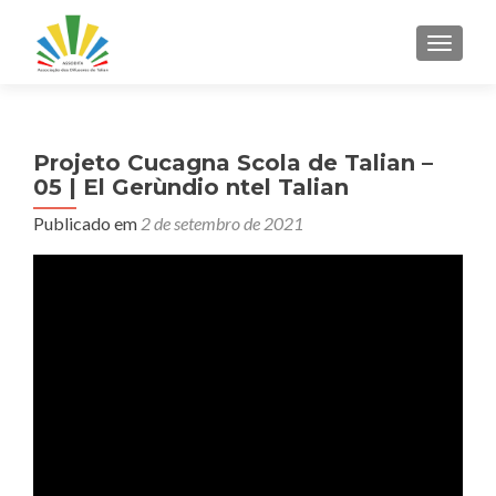
ALTER
Projeto Cucagna Scola de Talian –
05 | El Gerùndio ntel Talian
Publicado em
2 de setembro de 2021