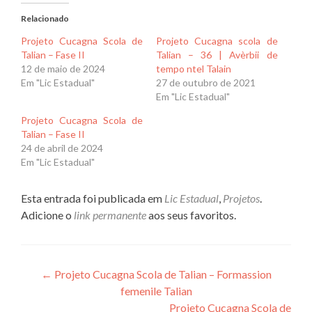
Relacionado
Projeto Cucagna Scola de
Projeto Cucagna scola de
Talian – Fase II
Talian – 36 | Avèrbii de
12 de maio de 2024
tempo ntel Talain
Em "Lic Estadual"
27 de outubro de 2021
Em "Lic Estadual"
Projeto Cucagna Scola de
Talian – Fase II
24 de abril de 2024
Em "Lic Estadual"
Esta entrada foi publicada em
Lic Estadual
,
Projetos
.
Adicione o
link permanente
aos seus favoritos.
Navegação
←
Projeto Cucagna Scola de Talian – Formassion
femenile Talian
de
Projeto Cucagna Scola de