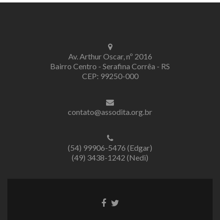
Av. Arthur Oscar, nº 2016
Bairro Centro - Serafina Corrêa - RS
CEP: 99250-000
contato@assodita.org.br
(54) 99906-5476 (Edgar)
(49) 3438-1242 (Nedi)
Link
Link
do
do