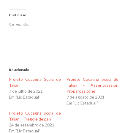
compartilhar
compartilhar
no
no
Twitter(abre
Facebook(abre
em
em
Curtir isso:
nova
nova
janela)
janela)
Carregando...
Relacionado
Projeto Cucagna Scola de
Projeto Cucagna Scola de
Talian
Talian – Assentoassion
7 de julho de 2021
Proparossìtone
Em "Lic Estadual"
9 de agosto de 2021
Em "Lic Estadual"
Projeto Cucagna scola de
Talian – Frégole de pan
24 de setembro de 2021
Em "Lic Estadual"