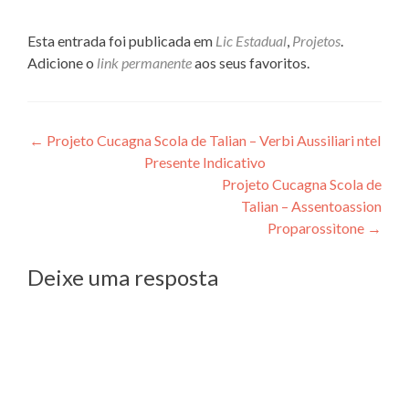
Esta entrada foi publicada em
Lic Estadual
,
Projetos
.
Adicione o
link permanente
aos seus favoritos.
Navegação
←
Projeto Cucagna Scola de Talian – Verbi Aussiliari ntel
Presente Indicativo
de
Projeto Cucagna Scola de
Post
Talian – Assentoassion
Proparossìtone
→
Deixe uma resposta